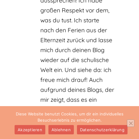
aussprechen! Ich habe
großen Respekt vor dem,
was du tust. Ich starte
nach den Ferien aus der
Elternzeit zurück und lasse
mich durch deinen Blog
wieder auf die schulische
Welt ein. Und siehe da: ich
freue mich drauf! Auch
aufgrund deines Blogs, der
mir zeigt, dass es ein
supertoller Beruf ist.
Diese Website benutzt Cookies, um dir ein individuelles
Lehrerinnen wie du sind so
Besuchserlebnis zu ermöglichen.
wichtig für die Kinder.
Akzeptieren
Ablehnen
Datenschutzerklärung