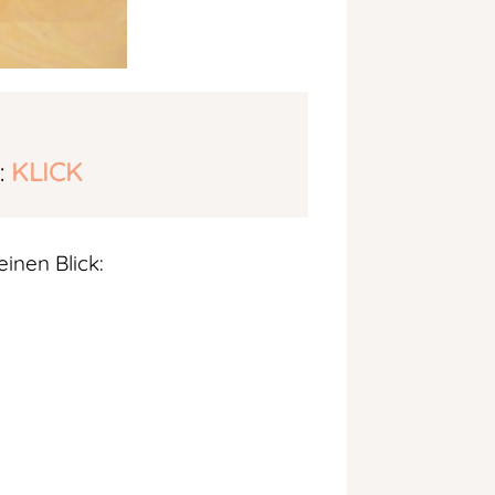
:
KLICK
inen Blick: