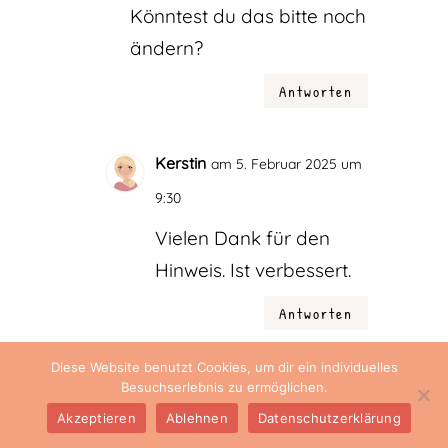
Könntest du das bitte noch
ändern?
Antworten
Kerstin
am 5. Februar 2025 um
9:30
Vielen Dank für den
Hinweis. Ist verbessert.
Antworten
Diese Website benutzt Cookies, um dir ein individuelles
Cornelia
am 5. Februar 2025 um
Besuchserlebnis zu ermöglichen.
Akzeptieren
Ablehnen
Datenschutzerklärung
15:37