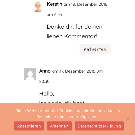
Kerstin
am 18. Dezember 2016
um 6:35
Danke dir, für deinen
lieben Kommentar!
Antworten
Anna
am 17. Dezember 2016 um
20:30
Hallo,
ich finde, du hast
Diese Website benutzt Cookies, um dir ein individuelles
vollkommen Recht.
Besuchserlebnis zu ermöglichen.
Nicht nur in der Schule
Akzeptieren
Ablehnen
Datenschutzerklärung
wird es immer schwerer