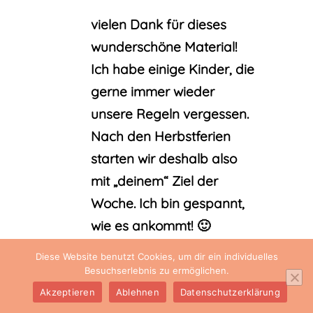
vielen Dank für dieses
wunderschöne Material!
Ich habe einige Kinder, die
gerne immer wieder
unsere Regeln vergessen.
Nach den Herbstferien
starten wir deshalb also
mit „deinem“ Ziel der
Woche. Ich bin gespannt,
wie es ankommt! 🙂
Liebe Grüße,
Diese Website benutzt Cookies, um dir ein individuelles
Anika
Besuchserlebnis zu ermöglichen.
Akzeptieren
Ablehnen
Datenschutzerklärung
Antworten